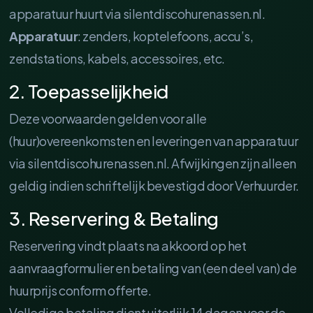
apparatuur huurt via silentdiscohurenassen.nl.
Apparatuur
: zenders, koptelefoons, accu’s,
zendstations, kabels, accessoires, etc.
2. Toepasselijkheid
Deze voorwaarden gelden voor alle
(huur)overeenkomsten en leveringen van apparatuur
via silentdiscohurenassen.nl. Afwijkingen zijn alleen
geldig indien schriftelijk bevestigd door Verhuurder.
3. Reservering & Betaling
Reservering vindt plaats na akkoord op het
aanvraagformulier en betaling van (een deel van) de
huurprijs conform offerte.
Volledige betaling dient uiterlijk 14 dagen voor de