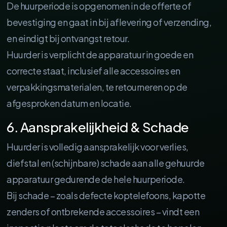
De huurperiode is opgenomen in de offerte of
bevestiging en gaat in bij aflevering of verzending,
en eindigt bij ontvangst retour.
Huurder is verplicht de apparatuur in goede en
correcte staat, inclusief alle accessoires en
verpakkingsmaterialen, te retourneren op de
afgesproken datum en locatie.
6. Aansprakelijkheid & Schade
Huurder is volledig aansprakelijk voor verlies,
diefstal en (schijnbare) schade aan alle gehuurde
apparatuur gedurende de hele huurperiode.
Bij schade – zoals defecte koptelefoons, kapotte
zenders of ontbrekende accessoires – vindt een