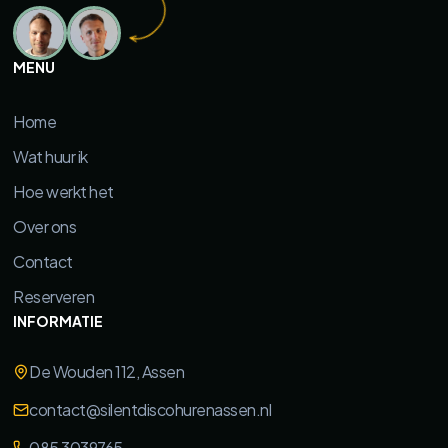
MENU
Home
Wat huur ik
Hoe werkt het
Over ons
Contact
Reserveren
INFORMATIE
De Wouden 112, Assen
contact@silentdiscohurenassen.nl
085 3039765