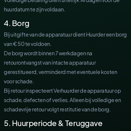
huurdatum te zijn voldaan.
4. Borg
Bij uitgifte van de apparatuur dient Huurder een borg
van € 50 te voldoen.
De borg wordt binnen 7 werkdagen na
retourontvangst van intacte apparatuur
gerestitueerd, verminderd met eventuele kosten
voor schade.
Bij retour inspecteert Verhuurder de apparatuur op
schade, defecten of verlies. Alleen bij volledige en
schadevrije retour volgt restitutie van de borg.
5. Huurperiode & Teruggave